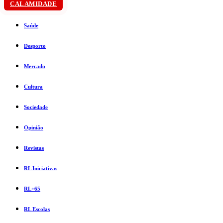
CALAMIDADE
Saúde
Desporto
Mercado
Cultura
Sociedade
Opinião
Revistas
RL Iniciativas
RL+65
RL Escolas