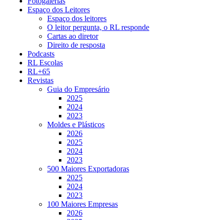
Fotogalerias
Espaço dos Leitores
Espaço dos leitores
O leitor pergunta, o RL responde
Cartas ao diretor
Direito de resposta
Podcasts
RL Escolas
RL+65
Revistas
Guia do Empresário
2025
2024
2023
Moldes e Plásticos
2026
2025
2024
2023
500 Maiores Exportadoras
2025
2024
2023
100 Maiores Empresas
2026