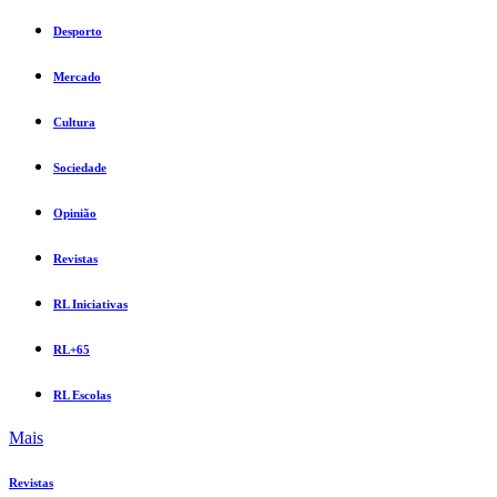
Desporto
Mercado
Cultura
Sociedade
Opinião
Revistas
RL Iniciativas
RL+65
RL Escolas
Mais
Revistas