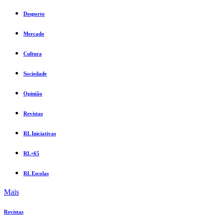
Desporto
Mercado
Cultura
Sociedade
Opinião
Revistas
RL Iniciativas
RL+65
RL Escolas
Mais
Revistas