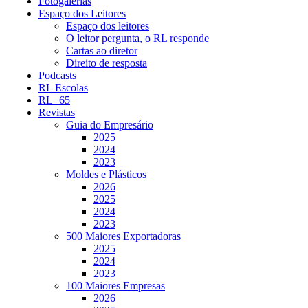
Fotogalerias
Espaço dos Leitores
Espaço dos leitores
O leitor pergunta, o RL responde
Cartas ao diretor
Direito de resposta
Podcasts
RL Escolas
RL+65
Revistas
Guia do Empresário
2025
2024
2023
Moldes e Plásticos
2026
2025
2024
2023
500 Maiores Exportadoras
2025
2024
2023
100 Maiores Empresas
2026