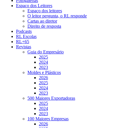
Fotogalerias
Espaço dos Leitores
Espaço dos leitores
O leitor pergunta, o RL responde
Cartas ao diretor
Direito de resposta
Podcasts
RL Escolas
RL+65
Revistas
Guia do Empresário
2025
2024
2023
Moldes e Plásticos
2026
2025
2024
2023
500 Maiores Exportadoras
2025
2024
2023
100 Maiores Empresas
2026