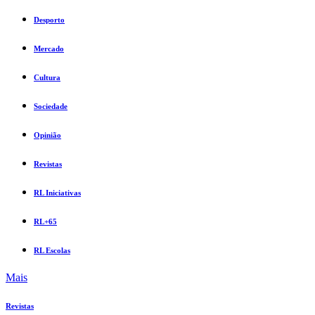
Desporto
Mercado
Cultura
Sociedade
Opinião
Revistas
RL Iniciativas
RL+65
RL Escolas
Mais
Revistas