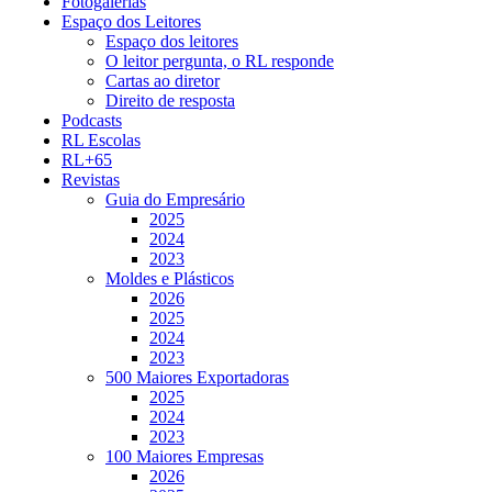
Fotogalerias
Espaço dos Leitores
Espaço dos leitores
O leitor pergunta, o RL responde
Cartas ao diretor
Direito de resposta
Podcasts
RL Escolas
RL+65
Revistas
Guia do Empresário
2025
2024
2023
Moldes e Plásticos
2026
2025
2024
2023
500 Maiores Exportadoras
2025
2024
2023
100 Maiores Empresas
2026