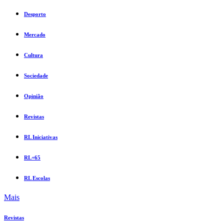
Desporto
Mercado
Cultura
Sociedade
Opinião
Revistas
RL Iniciativas
RL+65
RL Escolas
Mais
Revistas