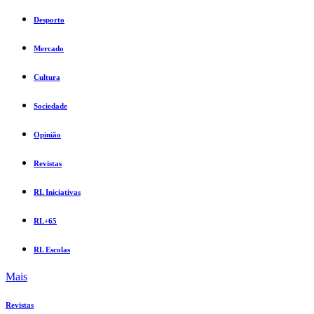
Desporto
Mercado
Cultura
Sociedade
Opinião
Revistas
RL Iniciativas
RL+65
RL Escolas
Mais
Revistas