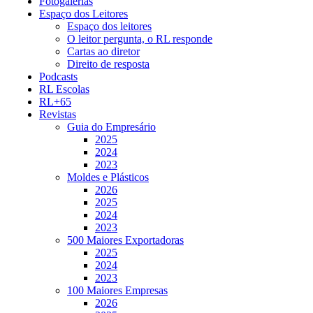
Fotogalerias
Espaço dos Leitores
Espaço dos leitores
O leitor pergunta, o RL responde
Cartas ao diretor
Direito de resposta
Podcasts
RL Escolas
RL+65
Revistas
Guia do Empresário
2025
2024
2023
Moldes e Plásticos
2026
2025
2024
2023
500 Maiores Exportadoras
2025
2024
2023
100 Maiores Empresas
2026