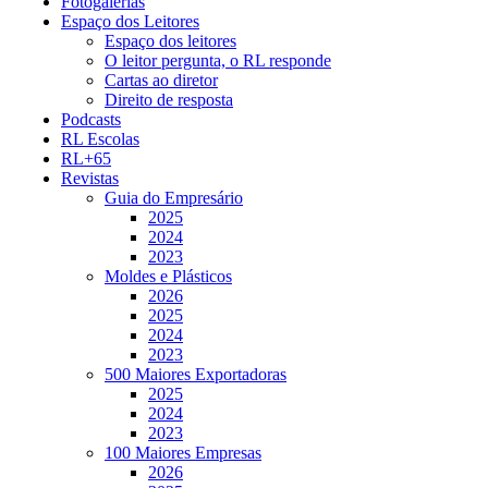
Fotogalerias
Espaço dos Leitores
Espaço dos leitores
O leitor pergunta, o RL responde
Cartas ao diretor
Direito de resposta
Podcasts
RL Escolas
RL+65
Revistas
Guia do Empresário
2025
2024
2023
Moldes e Plásticos
2026
2025
2024
2023
500 Maiores Exportadoras
2025
2024
2023
100 Maiores Empresas
2026