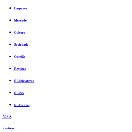
Desporto
Mercado
Cultura
Sociedade
Opinião
Revistas
RL Iniciativas
RL+65
RL Escolas
Mais
Revistas