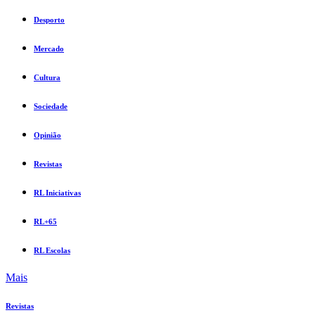
Desporto
Mercado
Cultura
Sociedade
Opinião
Revistas
RL Iniciativas
RL+65
RL Escolas
Mais
Revistas