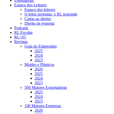
Fotogalerias
Espaço dos Leitores
Espaço dos leitores
O leitor pergunta, o RL responde
Cartas ao diretor
Direito de resposta
Podcasts
RL Escolas
RL+65
Revistas
Guia do Empresário
2025
2024
2023
Moldes e Plásticos
2026
2025
2024
2023
500 Maiores Exportadoras
2025
2024
2023
100 Maiores Empresas
2026