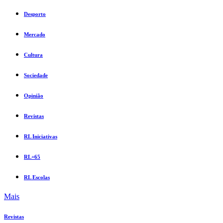
Desporto
Mercado
Cultura
Sociedade
Opinião
Revistas
RL Iniciativas
RL+65
RL Escolas
Mais
Revistas