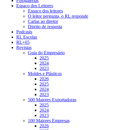
Fotogalerias
Espaço dos Leitores
Espaço dos leitores
O leitor pergunta, o RL responde
Cartas ao diretor
Direito de resposta
Podcasts
RL Escolas
RL+65
Revistas
Guia do Empresário
2025
2024
2023
Moldes e Plásticos
2026
2025
2024
2023
500 Maiores Exportadoras
2025
2024
2023
100 Maiores Empresas
2026