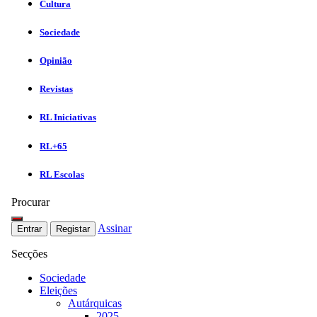
Cultura
Sociedade
Opinião
Revistas
RL Iniciativas
RL+65
RL Escolas
Procurar
Assinar
Entrar
Registar
Secções
Sociedade
Eleições
Autárquicas
2025