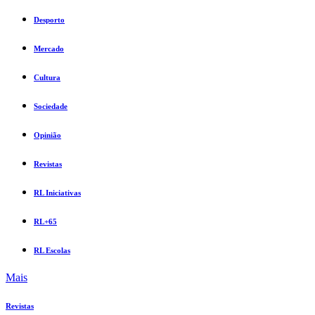
Desporto
Mercado
Cultura
Sociedade
Opinião
Revistas
RL Iniciativas
RL+65
RL Escolas
Mais
Revistas