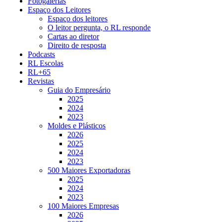
Fotogalerias
Espaço dos Leitores
Espaço dos leitores
O leitor pergunta, o RL responde
Cartas ao diretor
Direito de resposta
Podcasts
RL Escolas
RL+65
Revistas
Guia do Empresário
2025
2024
2023
Moldes e Plásticos
2026
2025
2024
2023
500 Maiores Exportadoras
2025
2024
2023
100 Maiores Empresas
2026