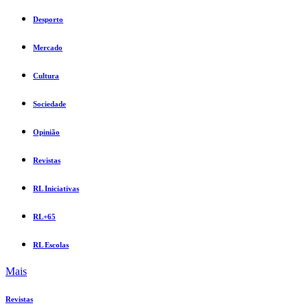
Desporto
Mercado
Cultura
Sociedade
Opinião
Revistas
RL Iniciativas
RL+65
RL Escolas
Mais
Revistas