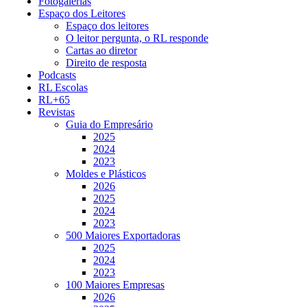
Fotogalerias
Espaço dos Leitores
Espaço dos leitores
O leitor pergunta, o RL responde
Cartas ao diretor
Direito de resposta
Podcasts
RL Escolas
RL+65
Revistas
Guia do Empresário
2025
2024
2023
Moldes e Plásticos
2026
2025
2024
2023
500 Maiores Exportadoras
2025
2024
2023
100 Maiores Empresas
2026