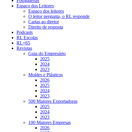
Fotogalerias
Espaço dos Leitores
Espaço dos leitores
O leitor pergunta, o RL responde
Cartas ao diretor
Direito de resposta
Podcasts
RL Escolas
RL+65
Revistas
Guia do Empresário
2025
2024
2023
Moldes e Plásticos
2026
2025
2024
2023
500 Maiores Exportadoras
2025
2024
2023
100 Maiores Empresas
2026