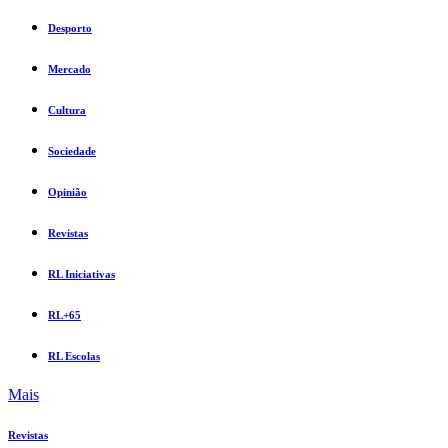
Desporto
Mercado
Cultura
Sociedade
Opinião
Revistas
RL Iniciativas
RL+65
RL Escolas
Mais
Revistas