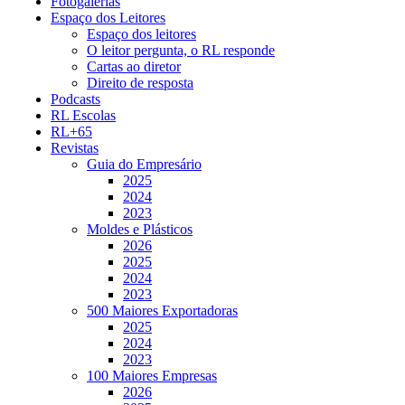
Fotogalerias
Espaço dos Leitores
Espaço dos leitores
O leitor pergunta, o RL responde
Cartas ao diretor
Direito de resposta
Podcasts
RL Escolas
RL+65
Revistas
Guia do Empresário
2025
2024
2023
Moldes e Plásticos
2026
2025
2024
2023
500 Maiores Exportadoras
2025
2024
2023
100 Maiores Empresas
2026