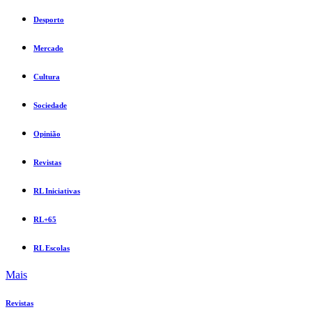
Desporto
Mercado
Cultura
Sociedade
Opinião
Revistas
RL Iniciativas
RL+65
RL Escolas
Mais
Revistas