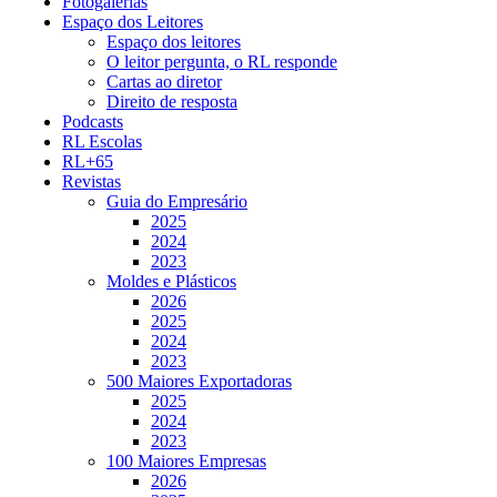
Fotogalerias
Espaço dos Leitores
Espaço dos leitores
O leitor pergunta, o RL responde
Cartas ao diretor
Direito de resposta
Podcasts
RL Escolas
RL+65
Revistas
Guia do Empresário
2025
2024
2023
Moldes e Plásticos
2026
2025
2024
2023
500 Maiores Exportadoras
2025
2024
2023
100 Maiores Empresas
2026