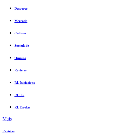
Desporto
Mercado
Cultura
Sociedade
Opinião
Revistas
RL Iniciativas
RL+65
RL Escolas
Mais
Revistas