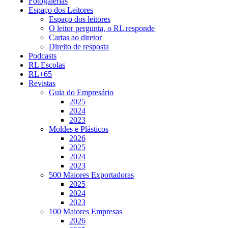
Fotogalerias
Espaço dos Leitores
Espaço dos leitores
O leitor pergunta, o RL responde
Cartas ao diretor
Direito de resposta
Podcasts
RL Escolas
RL+65
Revistas
Guia do Empresário
2025
2024
2023
Moldes e Plásticos
2026
2025
2024
2023
500 Maiores Exportadoras
2025
2024
2023
100 Maiores Empresas
2026