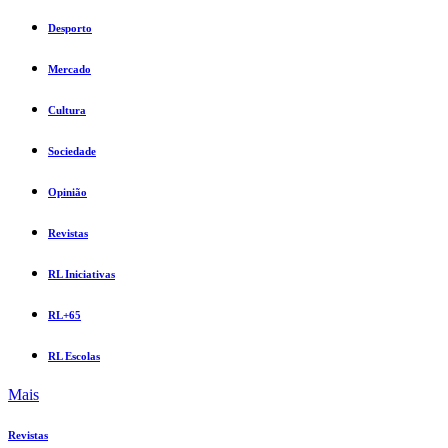
Desporto
Mercado
Cultura
Sociedade
Opinião
Revistas
RL Iniciativas
RL+65
RL Escolas
Mais
Revistas