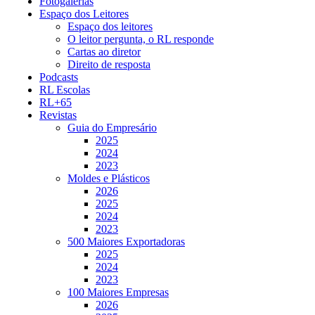
Fotogalerias
Espaço dos Leitores
Espaço dos leitores
O leitor pergunta, o RL responde
Cartas ao diretor
Direito de resposta
Podcasts
RL Escolas
RL+65
Revistas
Guia do Empresário
2025
2024
2023
Moldes e Plásticos
2026
2025
2024
2023
500 Maiores Exportadoras
2025
2024
2023
100 Maiores Empresas
2026