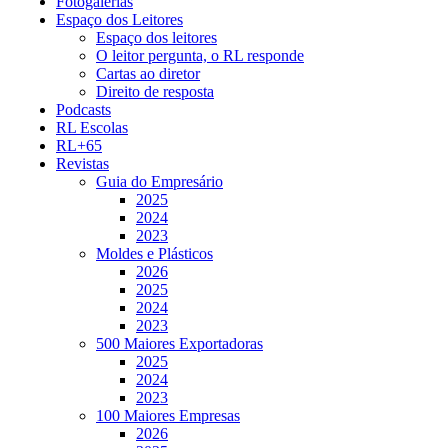
Fotogalerias
Espaço dos Leitores
Espaço dos leitores
O leitor pergunta, o RL responde
Cartas ao diretor
Direito de resposta
Podcasts
RL Escolas
RL+65
Revistas
Guia do Empresário
2025
2024
2023
Moldes e Plásticos
2026
2025
2024
2023
500 Maiores Exportadoras
2025
2024
2023
100 Maiores Empresas
2026