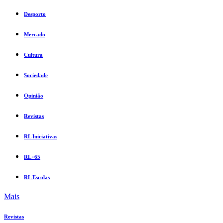
Desporto
Mercado
Cultura
Sociedade
Opinião
Revistas
RL Iniciativas
RL+65
RL Escolas
Mais
Revistas