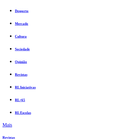
Desporto
Mercado
Cultura
Sociedade
Opinião
Revistas
RL Iniciativas
RL+65
RL Escolas
Mais
Revistas