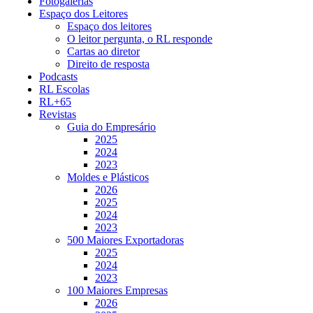
Fotogalerias
Espaço dos Leitores
Espaço dos leitores
O leitor pergunta, o RL responde
Cartas ao diretor
Direito de resposta
Podcasts
RL Escolas
RL+65
Revistas
Guia do Empresário
2025
2024
2023
Moldes e Plásticos
2026
2025
2024
2023
500 Maiores Exportadoras
2025
2024
2023
100 Maiores Empresas
2026