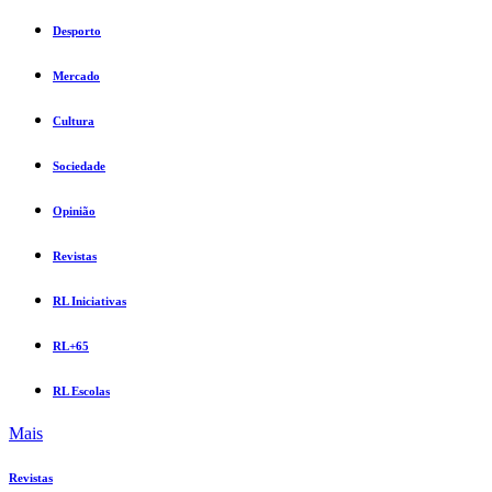
Desporto
Mercado
Cultura
Sociedade
Opinião
Revistas
RL Iniciativas
RL+65
RL Escolas
Mais
Revistas