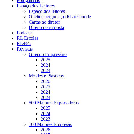
Fotogalerias
Espaço dos Leitores
Espaço dos leitores
O leitor pergunta, o RL responde
Cartas ao diretor
Direito de resposta
Podcasts
RL Escolas
RL+65
Revistas
Guia do Empresário
2025
2024
2023
Moldes e Plásticos
2026
2025
2024
2023
500 Maiores Exportadoras
2025
2024
2023
100 Maiores Empresas
2026