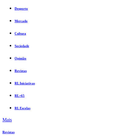
Desporto
Mercado
Cultura
Sociedade
Opinião
Revistas
RL Iniciativas
RL+65
RL Escolas
Mais
Revistas