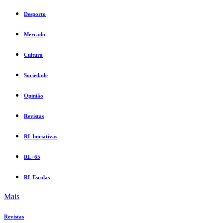
Desporto
Mercado
Cultura
Sociedade
Opinião
Revistas
RL Iniciativas
RL+65
RL Escolas
Mais
Revistas