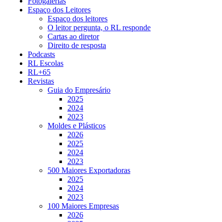
Fotogalerias
Espaço dos Leitores
Espaço dos leitores
O leitor pergunta, o RL responde
Cartas ao diretor
Direito de resposta
Podcasts
RL Escolas
RL+65
Revistas
Guia do Empresário
2025
2024
2023
Moldes e Plásticos
2026
2025
2024
2023
500 Maiores Exportadoras
2025
2024
2023
100 Maiores Empresas
2026