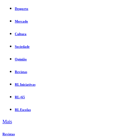
Desporto
Mercado
Cultura
Sociedade
Opinião
Revistas
RL Iniciativas
RL+65
RL Escolas
Mais
Revistas