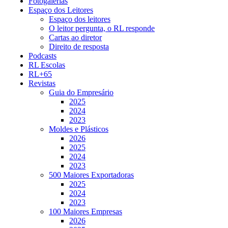
Fotogalerias
Espaço dos Leitores
Espaço dos leitores
O leitor pergunta, o RL responde
Cartas ao diretor
Direito de resposta
Podcasts
RL Escolas
RL+65
Revistas
Guia do Empresário
2025
2024
2023
Moldes e Plásticos
2026
2025
2024
2023
500 Maiores Exportadoras
2025
2024
2023
100 Maiores Empresas
2026