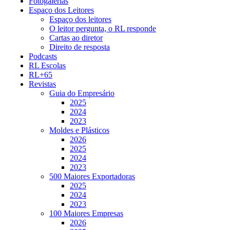
Fotogalerias
Espaço dos Leitores
Espaço dos leitores
O leitor pergunta, o RL responde
Cartas ao diretor
Direito de resposta
Podcasts
RL Escolas
RL+65
Revistas
Guia do Empresário
2025
2024
2023
Moldes e Plásticos
2026
2025
2024
2023
500 Maiores Exportadoras
2025
2024
2023
100 Maiores Empresas
2026