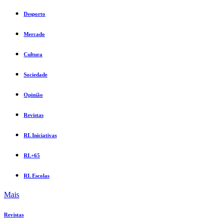
Desporto
Mercado
Cultura
Sociedade
Opinião
Revistas
RL Iniciativas
RL+65
RL Escolas
Mais
Revistas