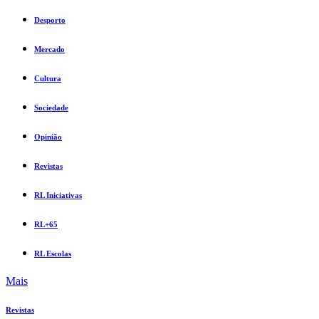
Desporto
Mercado
Cultura
Sociedade
Opinião
Revistas
RL Iniciativas
RL+65
RL Escolas
Mais
Revistas