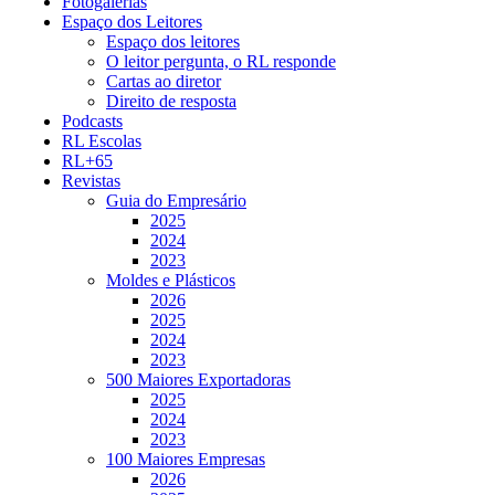
Fotogalerias
Espaço dos Leitores
Espaço dos leitores
O leitor pergunta, o RL responde
Cartas ao diretor
Direito de resposta
Podcasts
RL Escolas
RL+65
Revistas
Guia do Empresário
2025
2024
2023
Moldes e Plásticos
2026
2025
2024
2023
500 Maiores Exportadoras
2025
2024
2023
100 Maiores Empresas
2026