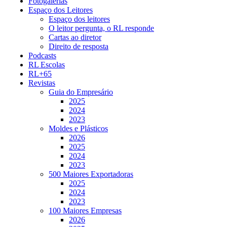
Fotogalerias
Espaço dos Leitores
Espaço dos leitores
O leitor pergunta, o RL responde
Cartas ao diretor
Direito de resposta
Podcasts
RL Escolas
RL+65
Revistas
Guia do Empresário
2025
2024
2023
Moldes e Plásticos
2026
2025
2024
2023
500 Maiores Exportadoras
2025
2024
2023
100 Maiores Empresas
2026