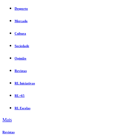
Desporto
Mercado
Cultura
Sociedade
Opinião
Revistas
RL Iniciativas
RL+65
RL Escolas
Mais
Revistas