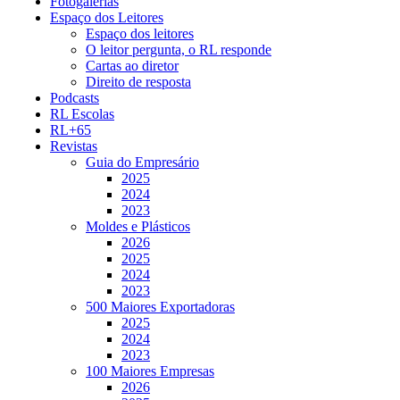
Fotogalerias
Espaço dos Leitores
Espaço dos leitores
O leitor pergunta, o RL responde
Cartas ao diretor
Direito de resposta
Podcasts
RL Escolas
RL+65
Revistas
Guia do Empresário
2025
2024
2023
Moldes e Plásticos
2026
2025
2024
2023
500 Maiores Exportadoras
2025
2024
2023
100 Maiores Empresas
2026