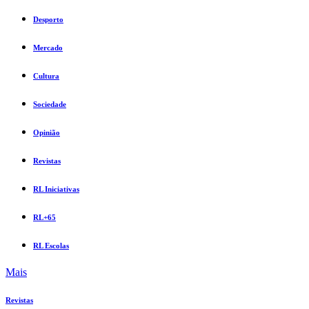
Desporto
Mercado
Cultura
Sociedade
Opinião
Revistas
RL Iniciativas
RL+65
RL Escolas
Mais
Revistas