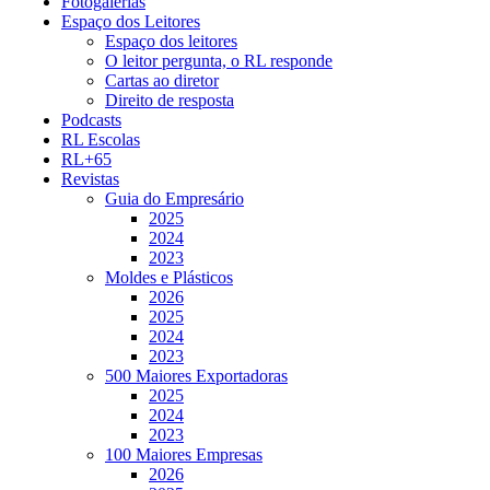
Fotogalerias
Espaço dos Leitores
Espaço dos leitores
O leitor pergunta, o RL responde
Cartas ao diretor
Direito de resposta
Podcasts
RL Escolas
RL+65
Revistas
Guia do Empresário
2025
2024
2023
Moldes e Plásticos
2026
2025
2024
2023
500 Maiores Exportadoras
2025
2024
2023
100 Maiores Empresas
2026