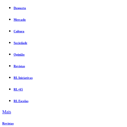
Desporto
Mercado
Cultura
Sociedade
Opinião
Revistas
RL Iniciativas
RL+65
RL Escolas
Mais
Revistas