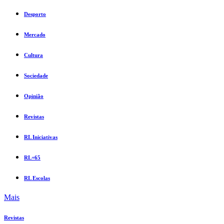
Desporto
Mercado
Cultura
Sociedade
Opinião
Revistas
RL Iniciativas
RL+65
RL Escolas
Mais
Revistas