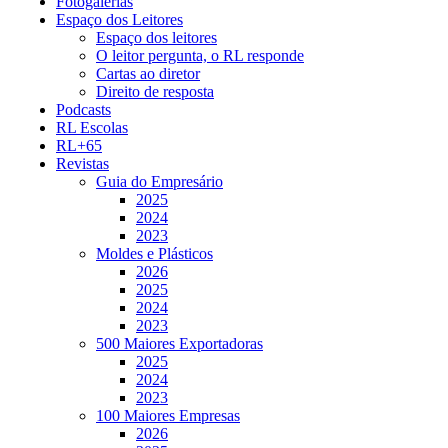
Fotogalerias
Espaço dos Leitores
Espaço dos leitores
O leitor pergunta, o RL responde
Cartas ao diretor
Direito de resposta
Podcasts
RL Escolas
RL+65
Revistas
Guia do Empresário
2025
2024
2023
Moldes e Plásticos
2026
2025
2024
2023
500 Maiores Exportadoras
2025
2024
2023
100 Maiores Empresas
2026