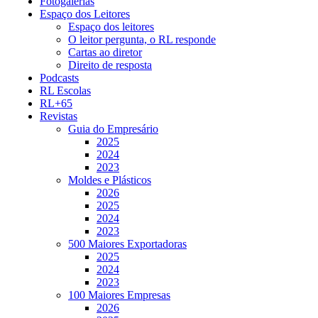
Fotogalerias
Espaço dos Leitores
Espaço dos leitores
O leitor pergunta, o RL responde
Cartas ao diretor
Direito de resposta
Podcasts
RL Escolas
RL+65
Revistas
Guia do Empresário
2025
2024
2023
Moldes e Plásticos
2026
2025
2024
2023
500 Maiores Exportadoras
2025
2024
2023
100 Maiores Empresas
2026