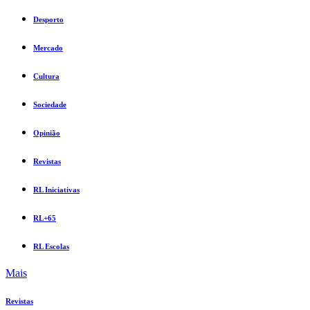
Desporto
Mercado
Cultura
Sociedade
Opinião
Revistas
RL Iniciativas
RL+65
RL Escolas
Mais
Revistas