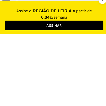
CALAMIDADE
Saúde
Desporto
Mercado
Cultura
Sociedade
Opinião
Revistas
RL Iniciativas
RL+65