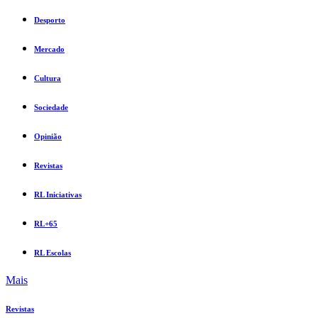
Desporto
Mercado
Cultura
Sociedade
Opinião
Revistas
RL Iniciativas
RL+65
RL Escolas
Mais
Revistas