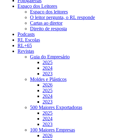
Fotogalerias
Espaço dos Leitores
Espaço dos leitores
O leitor pergunta, o RL responde
Cartas ao diretor
Direito de resposta
Podcasts
RL Escolas
RL+65
Revistas
Guia do Empresário
2025
2024
2023
Moldes e Plásticos
2026
2025
2024
2023
500 Maiores Exportadoras
2025
2024
2023
100 Maiores Empresas
2026