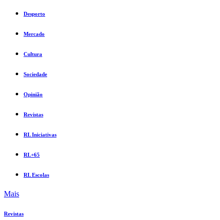
Desporto
Mercado
Cultura
Sociedade
Opinião
Revistas
RL Iniciativas
RL+65
RL Escolas
Mais
Revistas