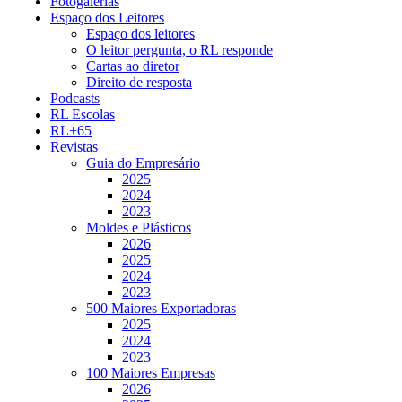
Fotogalerias
Espaço dos Leitores
Espaço dos leitores
O leitor pergunta, o RL responde
Cartas ao diretor
Direito de resposta
Podcasts
RL Escolas
RL+65
Revistas
Guia do Empresário
2025
2024
2023
Moldes e Plásticos
2026
2025
2024
2023
500 Maiores Exportadoras
2025
2024
2023
100 Maiores Empresas
2026