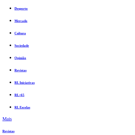
Desporto
Mercado
Cultura
Sociedade
Opinião
Revistas
RL Iniciativas
RL+65
RL Escolas
Mais
Revistas