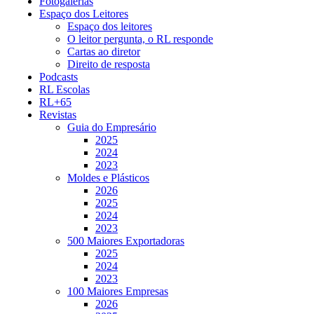
Fotogalerias
Espaço dos Leitores
Espaço dos leitores
O leitor pergunta, o RL responde
Cartas ao diretor
Direito de resposta
Podcasts
RL Escolas
RL+65
Revistas
Guia do Empresário
2025
2024
2023
Moldes e Plásticos
2026
2025
2024
2023
500 Maiores Exportadoras
2025
2024
2023
100 Maiores Empresas
2026