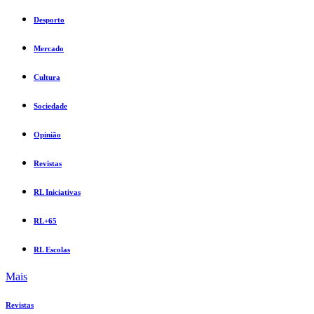
Desporto
Mercado
Cultura
Sociedade
Opinião
Revistas
RL Iniciativas
RL+65
RL Escolas
Mais
Revistas