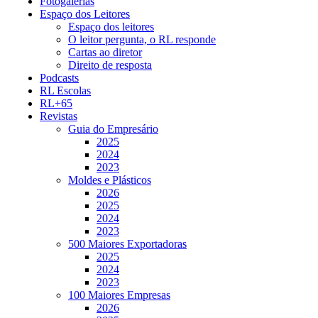
Fotogalerias
Espaço dos Leitores
Espaço dos leitores
O leitor pergunta, o RL responde
Cartas ao diretor
Direito de resposta
Podcasts
RL Escolas
RL+65
Revistas
Guia do Empresário
2025
2024
2023
Moldes e Plásticos
2026
2025
2024
2023
500 Maiores Exportadoras
2025
2024
2023
100 Maiores Empresas
2026