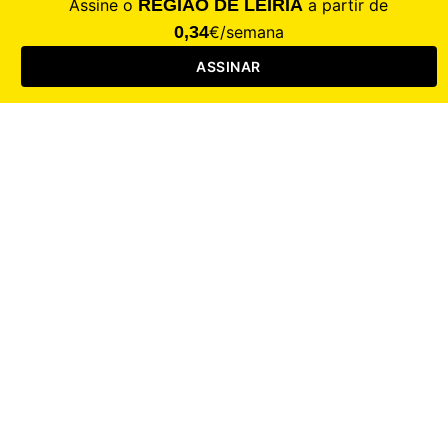
CALAMIDADE
Saúde
Desporto
Mercado
Cultura
Sociedade
Opinião
Revistas
RL Iniciativas
RL+65
RL Escolas