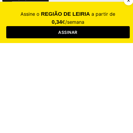
CALAMIDADE
Saúde
Desporto
Mercado
Cultura
Sociedade
Opinião
Revistas
RL Iniciativas
RL+65