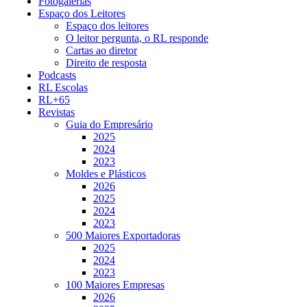
Fotogalerias
Espaço dos Leitores
Espaço dos leitores
O leitor pergunta, o RL responde
Cartas ao diretor
Direito de resposta
Podcasts
RL Escolas
RL+65
Revistas
Guia do Empresário
2025
2024
2023
Moldes e Plásticos
2026
2025
2024
2023
500 Maiores Exportadoras
2025
2024
2023
100 Maiores Empresas
2026