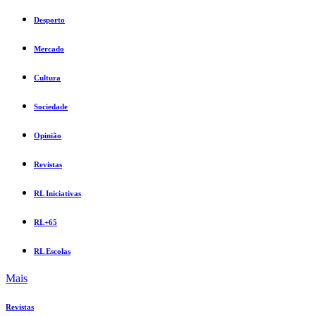
Desporto
Mercado
Cultura
Sociedade
Opinião
Revistas
RL Iniciativas
RL+65
RL Escolas
Mais
Revistas