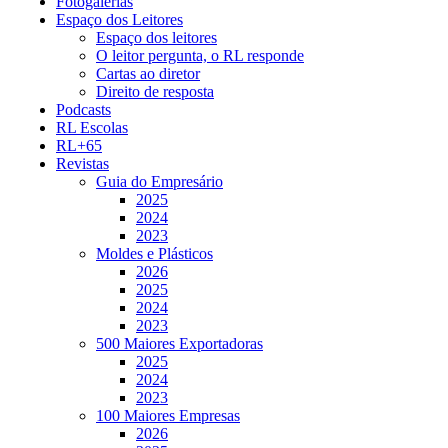
Fotogalerias
Espaço dos Leitores
Espaço dos leitores
O leitor pergunta, o RL responde
Cartas ao diretor
Direito de resposta
Podcasts
RL Escolas
RL+65
Revistas
Guia do Empresário
2025
2024
2023
Moldes e Plásticos
2026
2025
2024
2023
500 Maiores Exportadoras
2025
2024
2023
100 Maiores Empresas
2026