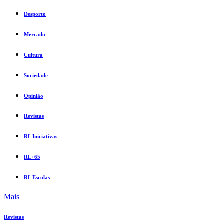
Desporto
Mercado
Cultura
Sociedade
Opinião
Revistas
RL Iniciativas
RL+65
RL Escolas
Mais
Revistas