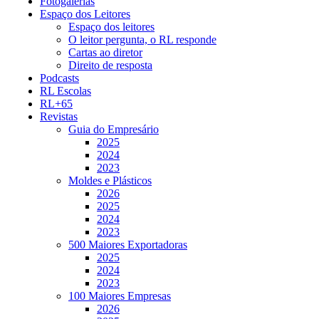
Fotogalerias
Espaço dos Leitores
Espaço dos leitores
O leitor pergunta, o RL responde
Cartas ao diretor
Direito de resposta
Podcasts
RL Escolas
RL+65
Revistas
Guia do Empresário
2025
2024
2023
Moldes e Plásticos
2026
2025
2024
2023
500 Maiores Exportadoras
2025
2024
2023
100 Maiores Empresas
2026