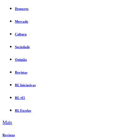
Desporto
Mercado
Cultura
Sociedade
Opinião
Revistas
RL Iniciativas
RL+65
RL Escolas
Mais
Revistas