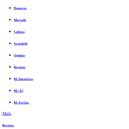
Desporto
Mercado
Cultura
Sociedade
Opinião
Revistas
RL Iniciativas
RL+65
RL Escolas
Mais
Revistas