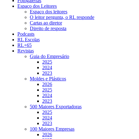
Fotogalerias
Espaço dos Leitores
Espaço dos leitores
O leitor pergunta, o RL responde
Cartas ao diretor
Direito de resposta
Podcasts
RL Escolas
RL+65
Revistas
Guia do Empresário
2025
2024
2023
Moldes e Plásticos
2026
2025
2024
2023
500 Maiores Exportadoras
2025
2024
2023
100 Maiores Empresas
2026