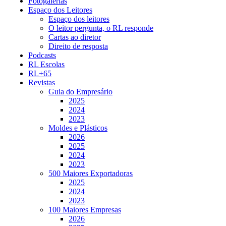
Fotogalerias
Espaço dos Leitores
Espaço dos leitores
O leitor pergunta, o RL responde
Cartas ao diretor
Direito de resposta
Podcasts
RL Escolas
RL+65
Revistas
Guia do Empresário
2025
2024
2023
Moldes e Plásticos
2026
2025
2024
2023
500 Maiores Exportadoras
2025
2024
2023
100 Maiores Empresas
2026