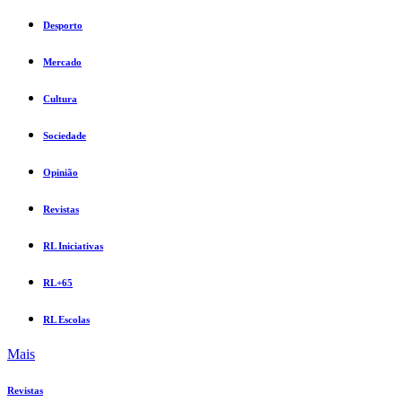
Desporto
Mercado
Cultura
Sociedade
Opinião
Revistas
RL Iniciativas
RL+65
RL Escolas
Mais
Revistas