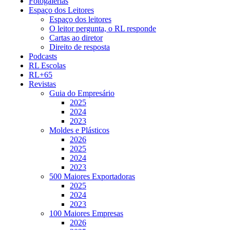
Fotogalerias
Espaço dos Leitores
Espaço dos leitores
O leitor pergunta, o RL responde
Cartas ao diretor
Direito de resposta
Podcasts
RL Escolas
RL+65
Revistas
Guia do Empresário
2025
2024
2023
Moldes e Plásticos
2026
2025
2024
2023
500 Maiores Exportadoras
2025
2024
2023
100 Maiores Empresas
2026