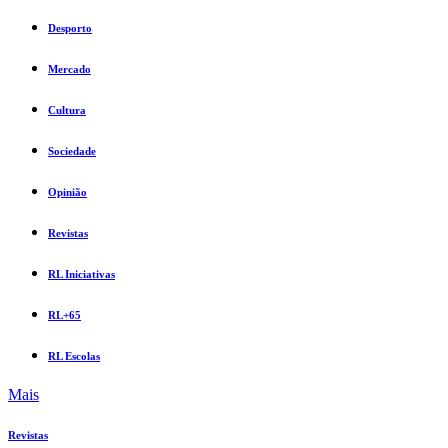
Desporto
Mercado
Cultura
Sociedade
Opinião
Revistas
RL Iniciativas
RL+65
RL Escolas
Mais
Revistas