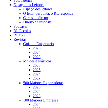
Fotogalerias
Espaço dos Leitores
Espaço dos leitores
O leitor pergunta, o RL responde
Cartas ao diretor
Direito de resposta
Podcasts
RL Escolas
RL+65
Revistas
Guia do Empresário
2025
2024
2023
Moldes e Plásticos
2026
2025
2024
2023
500 Maiores Exportadoras
2025
2024
2023
100 Maiores Empresas
2026