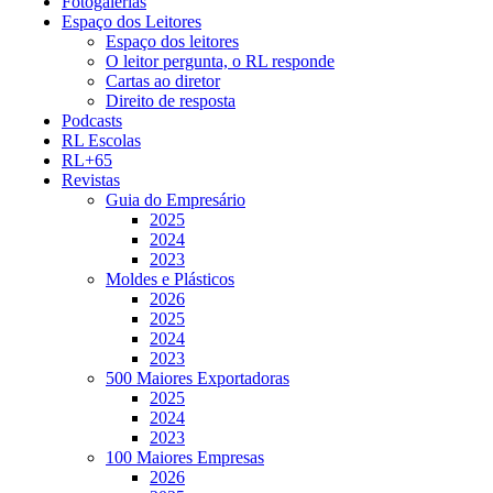
Fotogalerias
Espaço dos Leitores
Espaço dos leitores
O leitor pergunta, o RL responde
Cartas ao diretor
Direito de resposta
Podcasts
RL Escolas
RL+65
Revistas
Guia do Empresário
2025
2024
2023
Moldes e Plásticos
2026
2025
2024
2023
500 Maiores Exportadoras
2025
2024
2023
100 Maiores Empresas
2026