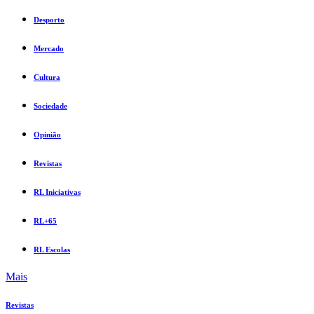
Desporto
Mercado
Cultura
Sociedade
Opinião
Revistas
RL Iniciativas
RL+65
RL Escolas
Mais
Revistas