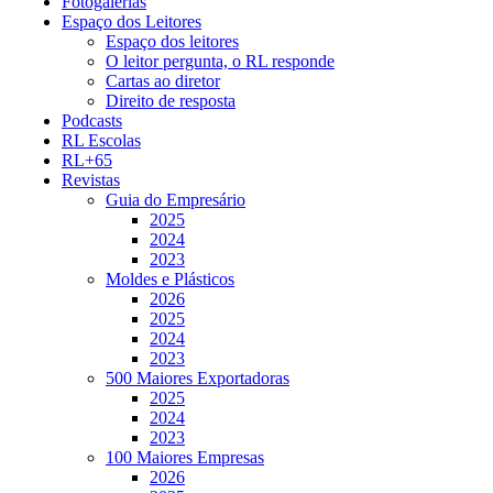
Fotogalerias
Espaço dos Leitores
Espaço dos leitores
O leitor pergunta, o RL responde
Cartas ao diretor
Direito de resposta
Podcasts
RL Escolas
RL+65
Revistas
Guia do Empresário
2025
2024
2023
Moldes e Plásticos
2026
2025
2024
2023
500 Maiores Exportadoras
2025
2024
2023
100 Maiores Empresas
2026