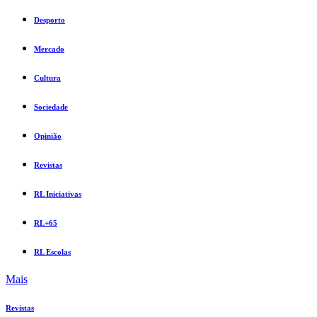
Desporto
Mercado
Cultura
Sociedade
Opinião
Revistas
RL Iniciativas
RL+65
RL Escolas
Mais
Revistas