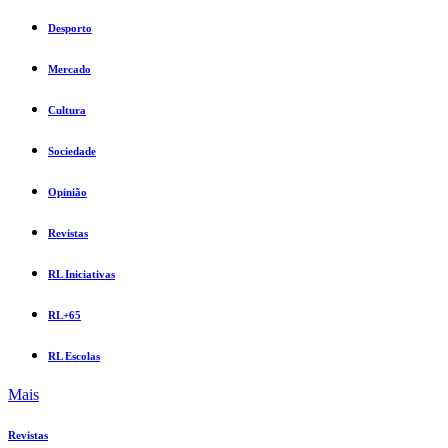
Desporto
Mercado
Cultura
Sociedade
Opinião
Revistas
RL Iniciativas
RL+65
RL Escolas
Mais
Revistas