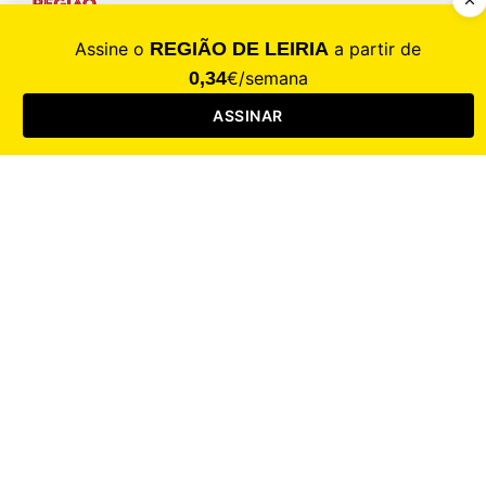
CALAMIDADE
Saúde
Desporto
Mercado
Cultura
Sociedade
Opinião
Revistas
RL Iniciativas
RL+65
RL Escolas