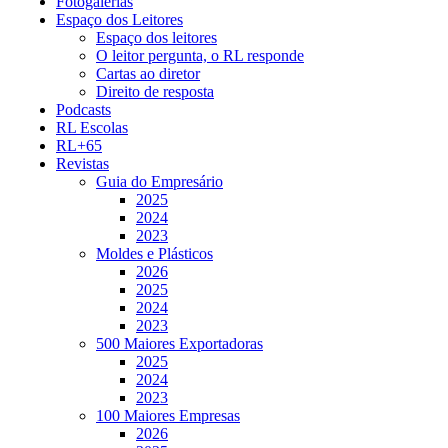
Fotogalerias
Espaço dos Leitores
Espaço dos leitores
O leitor pergunta, o RL responde
Cartas ao diretor
Direito de resposta
Podcasts
RL Escolas
RL+65
Revistas
Guia do Empresário
2025
2024
2023
Moldes e Plásticos
2026
2025
2024
2023
500 Maiores Exportadoras
2025
2024
2023
100 Maiores Empresas
2026