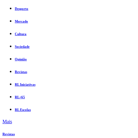
Desporto
Mercado
Cultura
Sociedade
Opinião
Revistas
RL Iniciativas
RL+65
RL Escolas
Mais
Revistas