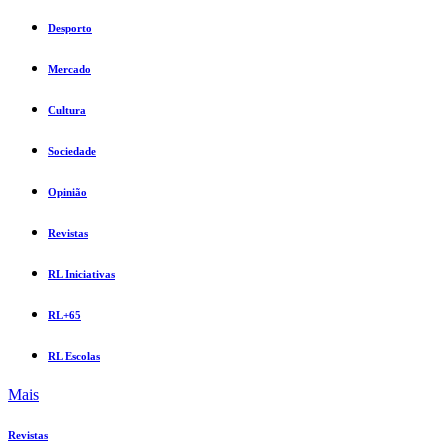
Desporto
Mercado
Cultura
Sociedade
Opinião
Revistas
RL Iniciativas
RL+65
RL Escolas
Mais
Revistas