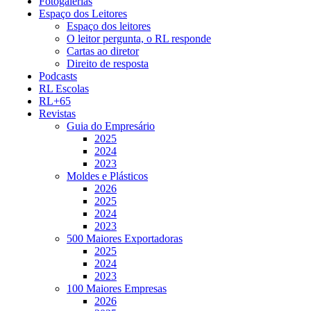
Fotogalerias
Espaço dos Leitores
Espaço dos leitores
O leitor pergunta, o RL responde
Cartas ao diretor
Direito de resposta
Podcasts
RL Escolas
RL+65
Revistas
Guia do Empresário
2025
2024
2023
Moldes e Plásticos
2026
2025
2024
2023
500 Maiores Exportadoras
2025
2024
2023
100 Maiores Empresas
2026